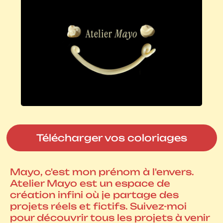
Télécharger vos coloriages
Mayo, c'est mon prénom à l'envers.
Atelier Mayo est un espace de
création infini où je partage des
projets réels et fictifs. Suivez-moi
pour découvrir tous les projets à venir